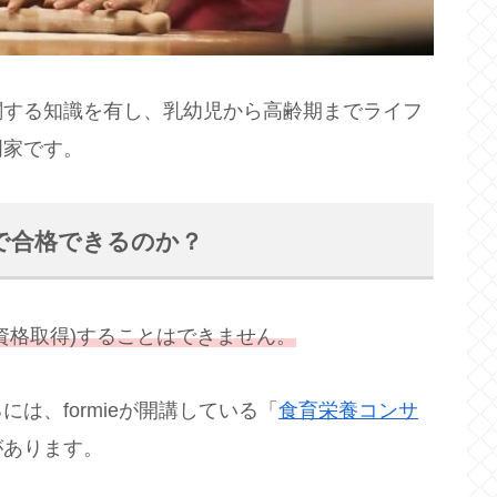
関する知識を有し、乳幼児から高齢期までライフ
門家です。
で合格できるのか？
資格取得)することはできません。
は、formieが開講している「
食育栄養コンサ
があります。